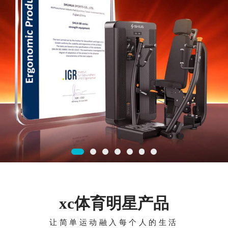
xc体育明星产品
让简单运动融入每个人的生活