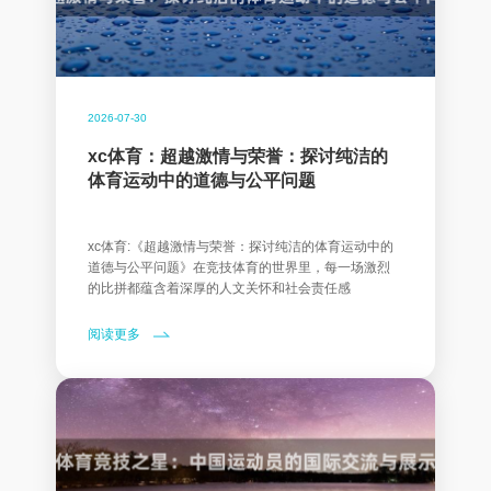
2026-07-30
xc体育：超越激情与荣誉：探讨纯洁的
体育运动中的道德与公平问题
xc体育:《超越激情与荣誉：探讨纯洁的体育运动中的
道德与公平问题》在竞技体育的世界里，每一场激烈
的比拼都蕴含着深厚的人文关怀和社会责任感
阅读更多