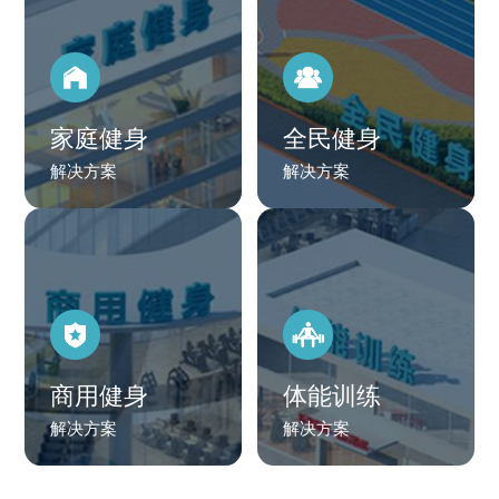
家庭健身
全民健身
解决方案
解决方案
商用健身
体能训练
解决方案
解决方案