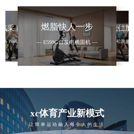
燃脂快人一步
风采 静享骑趣
跟着贾俄仁加
— E9马拉松跑步机
A5-S Pro动感单车 —
— E599G自发电椭圆机 —
xc体育产业新模式
让简单运动融入每个人的生活