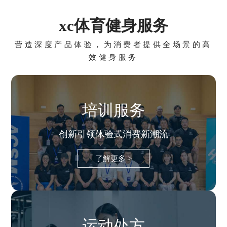
xc体育健身服务
营造深度产品体验，为消费者提供全场景的高
效健身服务
培训服务
创新引领体验式消费新潮流
了解更多 >
运动处方