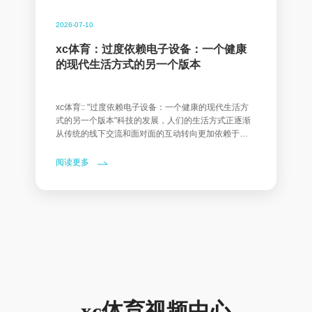
2026-07-10
xc体育：过度依赖电子设备：一个健康
的现代生活方式的另一个版本
xc体育:: "过度依赖电子设备：一个健康的现代生活方
式的另一个版本"科技的发展，人们的生活方式正逐渐
从传统的线下交流和面对面的互动转向更加依赖于数
字信息、电子产品和社交网络的行为
阅读更多
xc体育视频中心