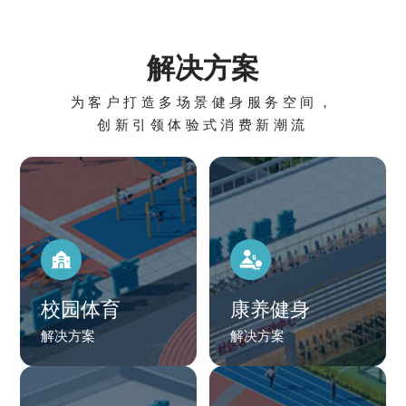
解决方案
为客户打造多场景健身服务空间，
创新引领体验式消费新潮流
校园体育
康养健身
解决方案
解决方案